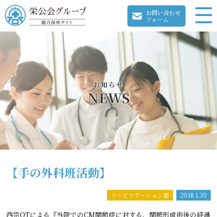
お問い合わせ
フォーム
お知らせ
NEWS
【手の外科班活動】
リハビリテーション部
2018.1.30
西宗OTによる『当院でのCM関節症に対する、関節形成術後の経過