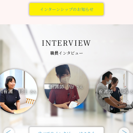
インターンシップのお知らせ
INTERVIEW
職員インタビュー
看護師 谷
さん
問看護 村上
看護師 中嶋
さん