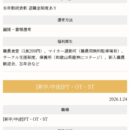
永年勤続表彰 退職金制度あり
選考方法
面接・書類選考
福利厚生
職員食堂（1食200円）、マイカー通勤可（職員用無料駐車場有）、
サークル支援制度、保養所（和歌山県龍神にコテージ）、新入職員
歓迎会、忘年会など
[新卒/中途]PT・OT・ST
2026.1.24
職種
[新卒/中途]PT・OT・ST