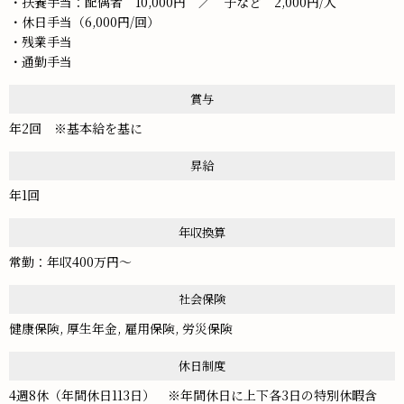
・扶養手当：配偶者 10,000円 ／ 子など 2,000円/人
・休日手当（6,000円/回）
・残業手当
・通勤手当
賞与
年2回 ※基本給を基に
昇給
年1回
年収換算
常勤：年収400万円～
社会保険
健康保険, 厚生年金, 雇用保険, 労災保険
休日制度
4週8休（年間休日113日） ※年間休日に上下各3日の特別休暇含