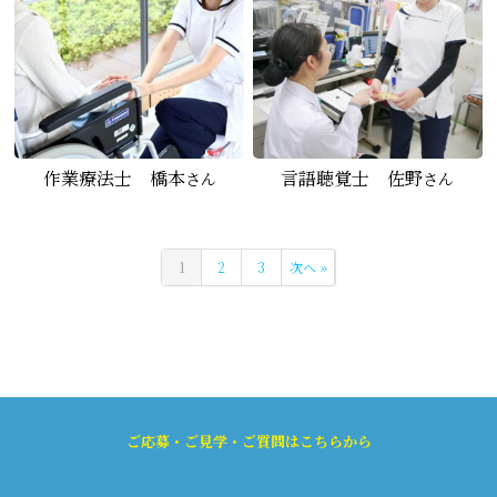
作業療法士 橋本
言語聴覚士 佐野
さん
さん
1
2
3
次へ »
ご応募・ご見学・ご質問はこちらから