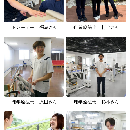
トレーナー 福島
作業療法士 村上
さん
さん
理学療法士 原田
理学療法士 杉本
さん
さん